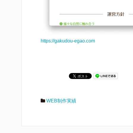
https://gakudou-egao.com
WEB制作実績