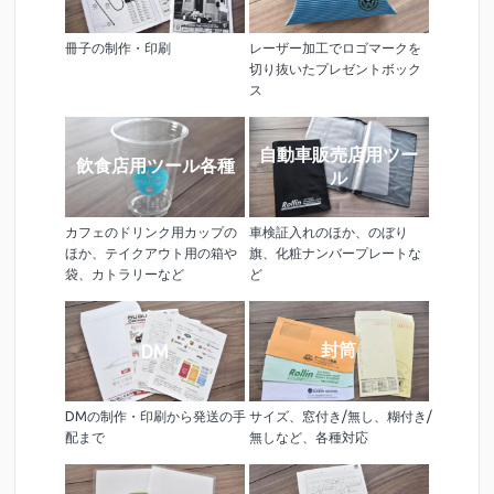
冊子の制作・印刷
レーザー加工でロゴマークを
切り抜いたプレゼントボック
ス
自動車販売店用ツー
飲食店用ツール各種
ル
カフェのドリンク用カップの
車検証入れのほか、のぼり
ほか、テイクアウト用の箱や
旗、化粧ナンバープレートな
袋、カトラリーなど
ど
封筒
DM
DMの制作・印刷から発送の手
サイズ、窓付き/無し、糊付き/
配まで
無しなど、各種対応