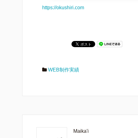
https://okushiri.com
WEB制作実績
Maika'i